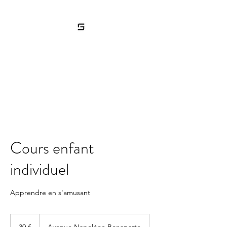
GABRIEL SCHAEFFER
Professeur de guitare à Rueil-
Malmaison
Cours enfant
individuel
Apprendre en s'amusant
30
euros