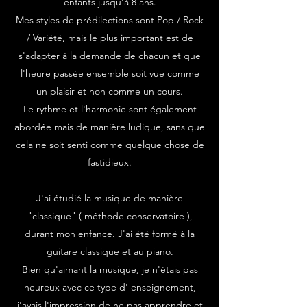
enfants jusqu'à 8 ans.
Mes styles de prédilections sont Pop / Rock
/ Variété, mais le plus important est de
s'adapter à la demande de chacun et que
l'heure passée ensemble soit vue comme
un plaisir et non comme un cours.
Le rythme et l'harmonie sont également
abordée mais de manière ludique, sans que
cela ne soit senti comme quelque chose de
fastidieux.
J'ai étudié la musique de manière
"classique" ( méthode conservatoire ),
durant mon enfance. J'ai été formé à la
guitare classique et au piano.
Bien qu'aimant la musique, je n'étais pas
heureux avec ce type d' enseignement,
j'avais l'impression de ne pas apprendre et