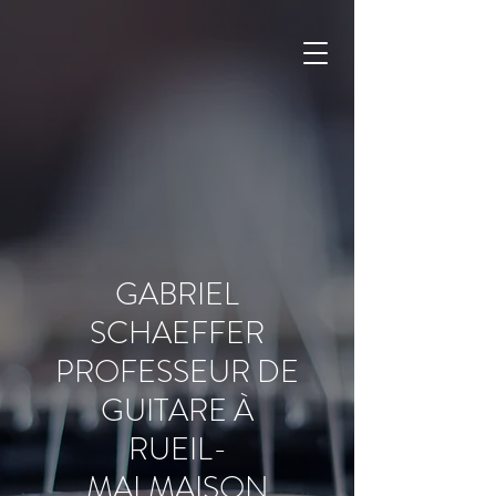
GABRIEL SCHAEFFER
Professeur de guitare à Rueil-
Malmaison
GABRIEL
SCHAEFFER
PROFESSEUR DE
GUITARE À
RUEIL-
MALMAISON